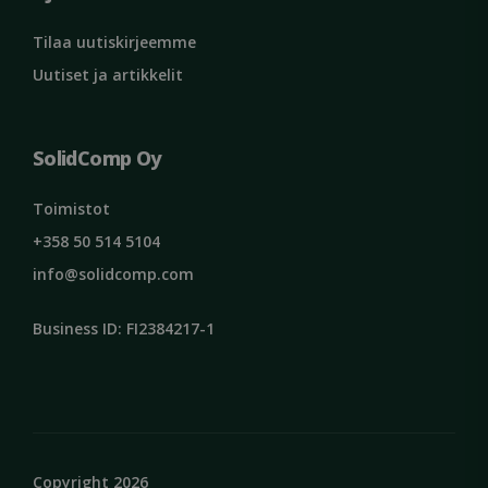
ROLLOUT_TOKEN
viikkoa
kuukausi
käyttää
evästet
MC1
11 kuukautta 4
Tunn
Microsoft
tilan s
Tilaa uutiskirjeemme
viikkoa
yksilö
Corporation
selai
.microsoft.com
_ga
1 vuosi 1
Tämä e
Google LLC
viera
Uutiset ja artikkelit
kuukausi
liittyy
.solidcomp.com
Micro
Univer
sivus
Analyti
eväst
on mer
main
päivit
sivus
SolidComp Oy
yleisi
ja mu
käytet
opera
analyti
tarko
Tätä ev
Toimistot
käytet
IDE
1 vuosi
Tämä
Google LLC
yksilöi
+358 50 514 5104
asett
.doubleclick.net
yksilöi
Doubl
satunna
antaa 
info@solidcomp.com
numer
mite
asiakas
loppu
Se sisä
käytt
Business ID: FI2384217-1
sivusto
verkk
sivupyy
sekä 
käytetä
maino
istunto-
loppu
kampan
saatt
laskem
ennen
sivusto
maini
analyys
verkk
sib_cuid
.solidcomp.com
6 kuukautta 17
Tätä ev
_lfa
1 vuosi 1
Lead
Liidio Oy
Copyright 2026
tuntia
käytet
kuukausi
kerää
.solidcomp.com