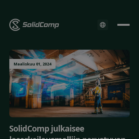
Maaliskuu 01, 2024
SolidComp julkaisee