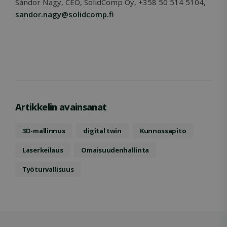
Sándor Nagy, CEO, SolidComp Oy, +358 50 514 5104,
sandor.nagy@solidcomp.fi
Artikkelin avainsanat
3D-mallinnus
digital twin
Kunnossapito
Laserkeilaus
Omaisuudenhallinta
Työturvallisuus