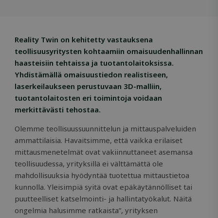
Reality Twin on kehitetty vastauksena
teollisuusyritysten kohtaamiin omaisuudenhallinnan
haasteisiin tehtaissa ja tuotantolaitoksissa.
Yhdistämällä omaisuustiedon realistiseen,
laserkeilaukseen perustuvaan 3D-malliin,
tuotantolaitosten eri toimintoja voidaan
merkittävästi tehostaa.
Olemme teollisuussuunnittelun ja mittauspalveluiden
ammattilaisia. Havaitsimme, että vaikka erilaiset
mittausmenetelmät ovat vakiinnuttaneet asemansa
teollisuudessa, yrityksillä ei välttämättä ole
mahdollisuuksia hyödyntää tuotettua mittaustietoa
kunnolla. Yleisimpiä syitä ovat epäkäytännölliset tai
puutteelliset katselmointi- ja hallintatyökalut. Näitä
ongelmia halusimme ratkaista”, yrityksen