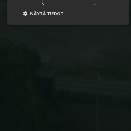
NÄYTÄ TIEDOT
Ehdottomasti
Suorituskyvylliset
välttämättömät
Kohdentavat
Toiminnalliset
Luokittelemattomat
Ehdottomasti välttämättömät
Suorituskyvylliset
Kohdentavat