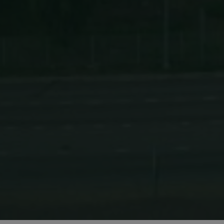
Toiminnalliset
Luokittelemattomat
Ehdottomasti välttämättömät evästeet mahdollistavat
verkkosivuston perustoiminnot, kuten käyttäjän
kirjautumisen ja tilinhallinnan. Sivustoa ei voida
käyttää oikein ilman ehdottoman välttämättömiä
evästeitä.
Palveluntarjoaja /
Nimi
Päättymis
Verkkotunnus
ClientId
outlook.office.com
11 kuukaut
viikkoa
MS0
29 minuut
Microsoft
59 sekunt
Corporation
.microsoft.com
Google
CookieScriptConsent
1 kuukau
tietosuojakäytäntöön
CookieScript
solidcomp.com