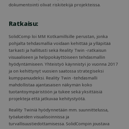
Sen avu
Tämä 
dokumentointi olivat riskitekijä projekteissa.
voi seu
tarka
käyttäy
kävij
mitata
sivus
suorit
aika
Ratkaisu:
YSC
Istunto
YouT
Google LLC
aset
.youtube.com
eväs
SolidComp loi MM Kotkamillsille perustan, jonka
seur
upot
pohjalta tehdasmallia voidaan kehittää ja ylläpitää
vide
tarkasti ja hallitusti sekä Reality Twin -ratkaisun
VISITOR_INFO1_LIVE
5 kuukautta 4
Yout
Google LLC
visuaaliseen ja helppokäyttöiseen tehdasmallin
viikkoa
aset
.youtube.com
eväs
hyödyntämiseen. Yhteistyö käynnistyi jo vuonna 2017
seur
käytt
ja on kehittynyt vuosien saatossa strategiseksi
sivus
kumppanuudeksi. Reality Twin -tehdasmalli
upote
Youtu
mahdollistaa ajantasaisen näkymän koko
se v
määri
tuotantoympäristöön ja tukee sekä yksittäisiä
käyt
projekteja että jatkuvaa kehitystyötä.
verk
kävij
käytt
Reality Twiniä hyödynnetään mm. suunnittelussa,
uutta
versi
työalueiden visualisoinnissa ja
_gcl_au
2 kuukautta 4
Tämä
Google LLC
turvallisuustiedottamisessa. SolidCompin joustava
viikkoa
aset
.solidcomp.com