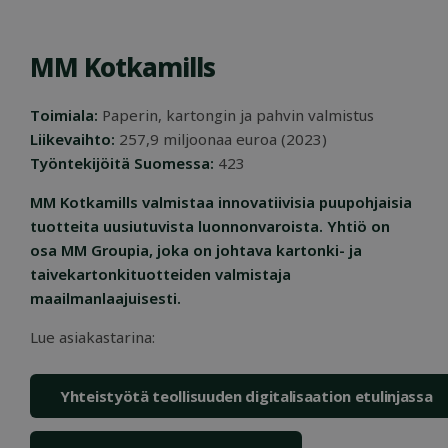
MM Kotkamills
Toimiala:
Paperin, kartongin ja pahvin valmistus
VISITOR_PRIVACY_METADATA
5 kuukautt
YouTube
Liikevaihto:
257,9 miljoonaa euroa (2023)
viikkoa
.youtube.com
Työntekijöitä Suomessa:
423
MM Kotkamills valmistaa innovatiivisia puupohjaisia
tuotteita uusiutuvista luonnonvaroista. Yhtiö on
osa MM Groupia, joka on johtava kartonki- ja
taivekartonkituotteiden valmistaja
maailmanlaajuisesti.
Lue asiakastarina:
OIDC
outlook.office.com
6 kuukautt
päivää
Yhteistyötä teollisuuden digitalisaation etulinjassa