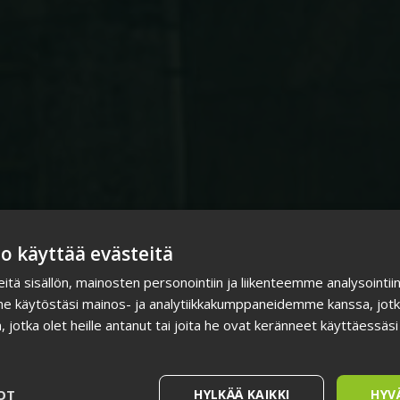
o käyttää evästeitä
ä sisällön, mainosten personointiin ja liikenteemme analysointi
me käytöstäsi mainos- ja analytiikkakumppaneidemme kanssa, jotk
n, jotka olet heille antanut tai joita he ovat keränneet käyttäessäsi
OT
HYLKÄÄ KAIKKI
HYV