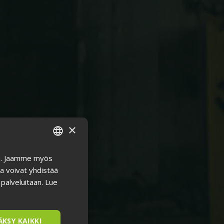
×
in. Jaamme myös
ENGLISH
a voivat yhdistää
FINNISH
 palveluitaan.
Lue
ÄKSY KAIKKI