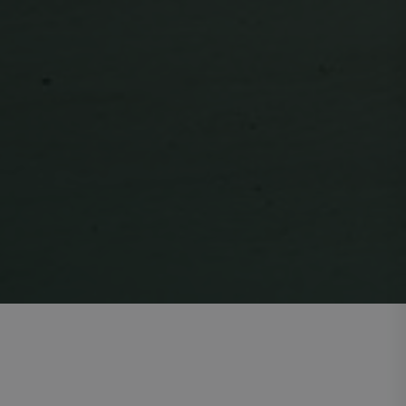
tää tätä evästettä
sasetusten
ä, että Cookie-
i oikein.
ntamaan käyttäjän
ja
nssa. Se tallentaa
erilaisiin
ksiin ja varmistaa,
nnioitetaan
tämään käyttäjälle
tuksessa sivuston
rosesseissa.
Kuvaus