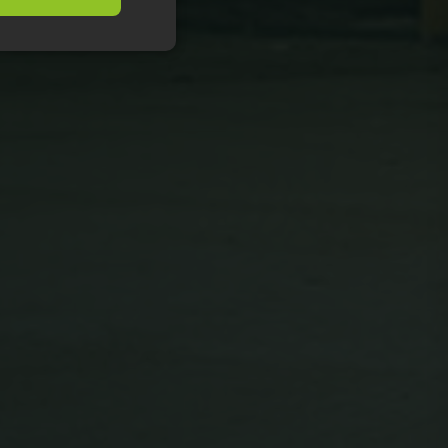
ittelemattomat
kittelemattomat
rjautumisen ja
tamaan
tämällä
on asiakkaan
parantamaan
lla sivuston
tta.