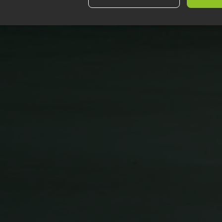
Suorituskyvylliset
Kohdentavat
Toiminnalliset
Luok
t
lttämättömät
Suorituskyvylliset
Kohdentavat
Toiminnalliset
Luo
ättömät evästeet mahdollistavat verkkosivuston perustoiminnot, kuten käyttäjän ki
stoa ei voida käyttää oikein ilman ehdottoman välttämättömiä evästeitä.
Palveluntarjoaja /
Päättymisaika
Kuvaus
Verkkotunnus
outlook.office.com
11 kuukautta 4
Tätä evästettä käytetään erot
viikkoa
ainutlaatuiset käyttäjät määrit
satunnaisesti tuotetun numer
tunnisteeksi. Sitä käytetään 
käyttäjän kokemusta optimoima
suorituskykyä ja toiminnallisuu
29 minuuttia
Tunnistaa tietyn istunnon.
Microsoft