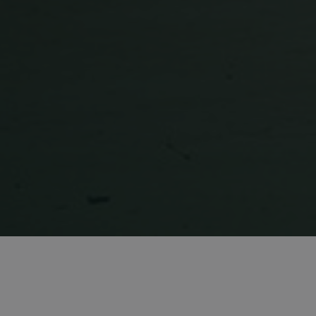
59 sekuntia
Corporation
.microsoft.com
nt
1 kuukausi
Cookie-Script.com-palvelu käyt
CookieScript
gle tietosuojakäytäntöön
vierailijaevästeiden suostumu
solidcomp.com
muistamiseen. On välttämätönt
Script.com-evästebanneri toimi
_METADATA
5 kuukautta 4
Tätä evästettä käytetään talle
YouTube
viikkoa
suostumus ja tietosuojavalinto
.youtube.com
vuorovaikutuksesta sivuston ka
tietoja kävijän suostumuksesta 
tietosuojakäytäntöihin ja -asetu
että heidän mieltymyksiään ku
tulevissa istunnoissa.
outlook.office.com
6 kuukautta 3
Tätä evästettä käytetään ylläpi
päivää
turvallinen istunto vuorovaiku
kanssa, erityisesti todentamisp
s
Säilytyksen tyyppi
Paikallinen säilö
Paikallinen säilö
Paikallinen säilö
upports
Istuntosäilö