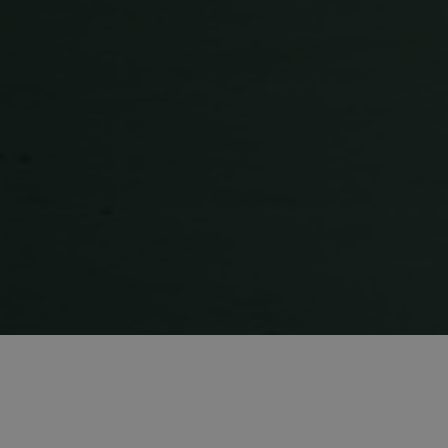
CookieScriptConse
Goo
VISITOR_PRIVACY
OIDC
Säilytyksen ilmoitu
Nimi
_lfa
_gcl_ls
_lfa_expiry
wpEmojiSettingsS