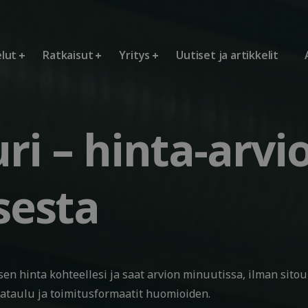
elut
Ratkaisut
Yritys
Uutiset ja artikkelit
ri – hinta-arvi
sesta
en hinta kohteellesi ja saat arvion minuutissa, ilman sitou
kataulu ja toimitusformaatit huomioiden.