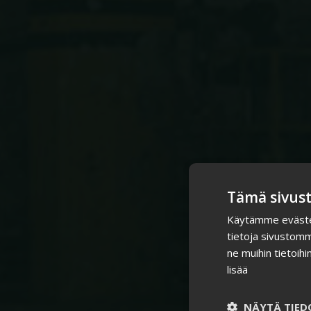
Tämä sivust
Käytämme evästeit
tietoja sivustom
ne muihin tietoihi
lisää
NÄYTÄ TIED