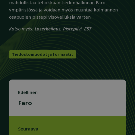
mahdollistaa tehokkaan tiedonhallinnan Faro-
ympäristössä ja voidaan myös muuntaa kolmannen
osapuolen pistepilvisovelluksia varten.
Katso myös:
Laserkeilaus
,
Pistepilvi
,
E57
Tiedostomuodot ja formaatit
Edellinen
Faro
Seuraava