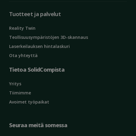
Tuotteet ja palvelut
Ehdottomasti välttämättömät
Suorituskyvylliset
Kohdentavat
Reality Twin
Toiminnalliset
Luokittelemattomat
Teollisuusympäristöjen 3D-skannaus
Ehdottomasti välttämättömät evästeet
Laserkeilauksen hintalaskuri
mahdollistavat verkkosivuston perustoiminnot,
kuten käyttäjän kirjautumisen ja tilinhallinnan.
Ota yhteyttä
Sivustoa ei voida käyttää oikein ilman ehdottoman
välttämättömiä evästeitä.
Tietoa SolidCompista
Palveluntarjoaja /
Nimi
Päättymis
Verkkotunnus
Yritys
ClientId
outlook.office.com
11 kuukaut
viikkoa
Tiimimme
Avoimet työpaikat
Seuraa meitä somessa