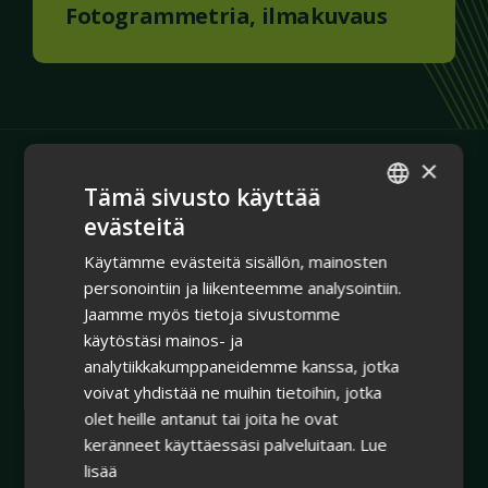
Fotogrammetria, ilmakuvaus
×
Tämä sivusto käyttää
evästeitä
ENGLISH
Käytämme evästeitä sisällön, mainosten
FINNISH
personointiin ja liikenteemme analysointiin.
Jaamme myös tietoja sivustomme
Yritys
käytöstäsi mainos- ja
analytiikkakumppaneidemme kanssa, jotka
Yhdistämme fyysisen omaisuuden hallinnan ja
voivat yhdistää ne muihin tietoihin, jotka
olet heille antanut tai joita he ovat
todellisuutta vastaavan, dynaamisen 3D-
keränneet käyttäessäsi palveluitaan.
Lue
visualisoinnin.
lisää