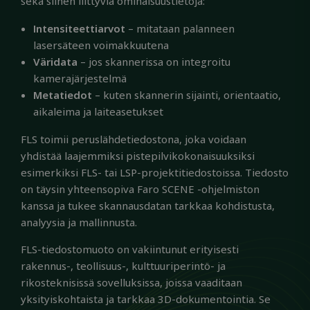
sekä siihen liittyviä ominaisuustietoja:
Intensiteettiarvot
– mitataan palanneen
lasersäteen voimakkuutena
Väridata
– jos skannerissa on integroitu
kamerajärjestelmä
Metatiedot
– kuten skannerin sijainti, orientaatio,
aikaleima ja laiteasetukset
FLS toimii peruslähdetiedostona, joka voidaan
yhdistää laajemmiksi pistepilvikokonaisuuksiksi
esimerkiksi FLS- tai LSP-projektitiedostoissa. Tiedosto
on täysin yhteensopiva Faro SCENE -ohjelmiston
kanssa ja tukee skannausdatan tarkkaa kohdistusta,
analyysia ja mallinnusta.
FLS-tiedostomuoto on vakiintunut erityisesti
rakennus-, teollisuus-, kulttuuriperintö- ja
rikosteknisissä sovelluksissa, joissa vaaditaan
yksityiskohtaista ja tarkkaa 3D-dokumentointia. Se