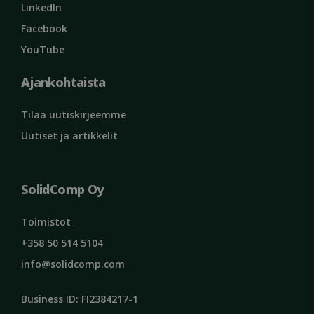
LinkedIn
MS0
29 minuut
Microsoft
59 sekunt
Corporation
Facebook
.microsoft.com
YouTube
CookieScriptConsent
1 kuukau
CookieScript
solidcomp.com
Google tietosuojakäytäntöön
Ajankohtaista
Tilaa uutiskirjeemme
Uutiset ja artikkelit
VISITOR_PRIVACY_METADATA
5 kuukautt
YouTube
viikkoa
.youtube.com
SolidComp Oy
Toimistot
+358 50 514 5104
info@solidcomp.com
Business ID: FI2384217-1