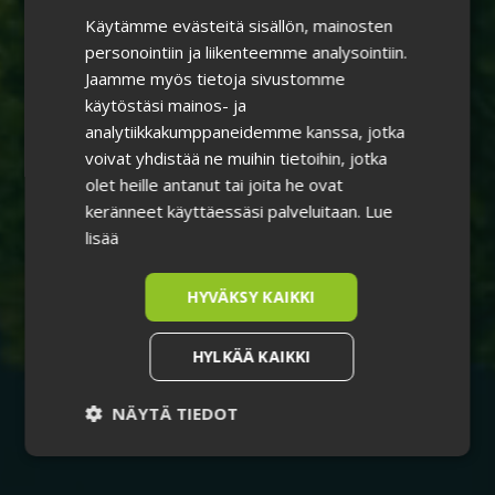
Käytämme evästeitä sisällön, mainosten
FINNISH
personointiin ja liikenteemme analysointiin.
Jaamme myös tietoja sivustomme
käytöstäsi mainos- ja
analytiikkakumppaneidemme kanssa, jotka
voivat yhdistää ne muihin tietoihin, jotka
olet heille antanut tai joita he ovat
keränneet käyttäessäsi palveluitaan.
Lue
lisää
HYVÄKSY KAIKKI
HYLKÄÄ KAIKKI
NÄYTÄ TIEDOT
Ehdottomasti
Suorituskyvylliset
välttämättömät