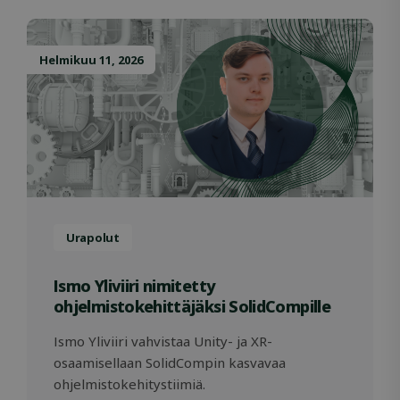
VISITOR_PRIVACY_METADATA
5 kuukautt
YouTube
viikkoa
.youtube.com
Helmikuu 11, 2026
OIDC
outlook.office.com
6 kuukautt
päivää
Urapolut
Ismo Yliviiri nimitetty
ohjelmistokehittäjäksi SolidCompille
Säilytyksen ilmoitus
Ismo Yliviiri vahvistaa Unity- ja XR-
Säilytyksen
Nimi
Kuvaus
osaamisellaan SolidCompin kasvavaa
tyyppi
ohjelmistokehitystiimiä.
_lfa
Paikallinen