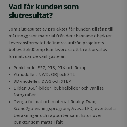
Vad får kunden som
Storage declaration
slutresultat?
Storage
Name
Description
type
Som slutresultat av projektet får kunden tillgång till
_lfa
Local
måttnoggrant material från det skannade objektet.
storage
Leveransformatet definieras utifrån projektets
_gcl_ls
Local
storage
behov. SolidComp kan leverera ett brett urval av
format, där de vanligaste är:
_lfa_expiry
Local
storage
Punktmoln: E57, PTS, PTX och Recap
wpEmojiSettingsSupports
Session
storage
Ytmodeller: NWD, OBJ och STL
3D-modeller: DWG och STEP
Bilder: 360°-bilder, bubbelbilder och vanliga
fotografier
Name
Name
Provider / Domain
Provider / Domain
Expiration
Expiration
Desc
D
Övriga format och material: Reality Twin,
Provider /
Name
Expiration
Description
wp-
msal.cache.encryption
outlook.office.com
Session
Session
S
OnTheGoSystems
Scene2go-visningsprogram, Aveva LFD, eventuella
Domain
Provider /
Name
Expiration
Descripti
wpml_current_language
c
Ltd.
Domain
beräkningar och rapporter samt listor över
l
__Secure-
.youtube.com
5 months
solidcomp.com
_ga_Z8TBFHB0YM
.solidcomp.com
1 year 1
This cookie 
By
ROLLOUT_TOKEN
4 weeks
month
used by
MC1
11
Identifies
Microsoft
punkter som mätts i fält
th
Google
months 4
unique w
Corporation
is