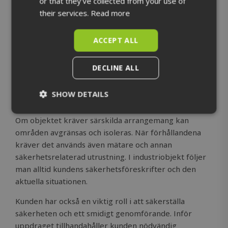
or that they’ve collected from your use of
their services.
Read more
Säkerhet är en del av
genomförandet
ACCEPT ALL
Säkerheten beaktas under hela projektet. Det
DECLINE ALL
innebär rätt och fungerande utrustning, att objektets
anvisningar följs, egen uppmärksamhet samt vid
SHOW DETAILS
behov särskild skyddsutrustning som kunden kräver.
Strictly
Performance
Om objektet kräver särskilda arrangemang kan
necessary
områden avgränsas och isoleras. När förhållandena
kräver det används även mätare och annan
säkerhetsrelaterad utrustning. I industriobjekt följer
Targeting
Functionality
man alltid kundens säkerhetsföreskrifter och den
aktuella situationen.
Kunden har också en viktig roll i att säkerställa
Unclassified
säkerheten och ett smidigt genomförande. Inför
uppdraget tillhandahåller kunden nödvändig