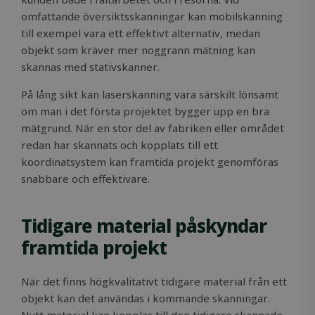
to calculate
data of all
visitor,
omfattande översiktsskanningar kan mobilskanning
website
session and
visitors. T
till exempel vara ett effektivt alternativ, medan
campaign
includes;
data for the
pages vie
objekt som kräver mer noggrann mätning kan
sites analyti
visitor so
reports.
and time
skannas med stativskanner.
spent on 
sib_cuid
.solidcomp.com
6 months
This cookie 
site
17 hours
used to
På lång sikt kan laserskanning vara särskilt lönsamt
identify the
YSC
Session
This cooki
Google LLC
om man i det första projektet bygger upp en bra
visitor
set by
.youtube.com
through an
YouTube 
mätgrund. När en stor del av fabriken eller området
application. 
track view
enables the
redan har skannats och kopplats till ett
embedde
website to
videos.
koordinatsystem kan framtida projekt genomföras
track visitor
behavior an
VISITOR_INFO1_LIVE
5 months
This cooki
Google LLC
snabbare och effektivare.
measure sit
4 weeks
set by
.youtube.com
performanc
Youtube t
keep track
user
Tidigare material påskyndar
preferenc
for Youtu
framtida projekt
videos
embedded
sites;it ca
determin
När det finns högkvalitativt tidigare material från ett
whether t
website vi
objekt kan det användas i kommande skanningar.
is using th
new or ol