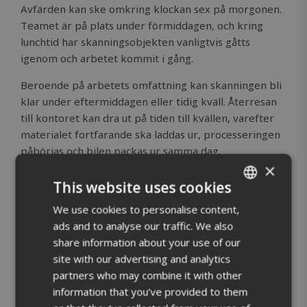
Avfärden kan ske omkring klockan sex på morgonen.
Teamet är på plats under förmiddagen, och kring
lunchtid har skanningsobjekten vanligtvis gåtts
igenom och arbetet kommit i gång.
Beroende på arbetets omfattning kan skanningen bli
klar under eftermiddagen eller tidig kväll. Återresan
till kontoret kan dra ut på tiden till kvällen, varefter
materialet fortfarande ska laddas ur, processeringen
påbörjas och bilen packas ur samma dag.
×
Endagsprojekt är vanligtvis små eller medelstora
uppdrag, där antalet skanningsstationer kan variera
This website uses cookies
från tiotals till några hundra.
We use cookies to personalise content,
ENGLISH
ads and to analyse our traffic. We also
I projekt som pågår flera dagar övernattar teamet på
FINNISH
share information about your use of our
hotell. Dagens struktur är i övrigt liknande, men
site with our advertising and analytics
antalet aktiva skanningstimmar blir större eftersom
partners who may combine it with other
arbetet kan börja direkt på plats på morgonen utan
information that you’ve provided to them
en lång bilresa.