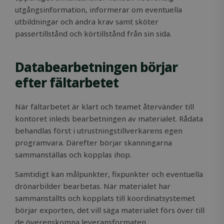
utgångsinformation, informerar om eventuella
utbildningar och andra krav samt sköter
passertillstånd och körtillstånd från sin sida.
Strictly necessary
Performance
Targeting
Functionality
Unclassified
Databearbetningen börjar
efter fältarbetet
Strictly necessary cookies allow core website
functionality such as user login and account
management. The website cannot be used
properly without strictly necessary cookies.
När fältarbetet är klart och teamet återvänder till
Name
Provider / Domain
Expiration
kontoret inleds bearbetningen av materialet. Rådata
behandlas först i utrustningstillverkarens egen
ClientId
outlook.office.com
11
months 4
programvara. Därefter börjar skanningarna
weeks
sammanställas och kopplas ihop.
Samtidigt kan målpunkter, fixpunkter och eventuella
drönarbilder bearbetas. När materialet har
sammanställts och kopplats till koordinatsystemet
börjar exporten, det vill säga materialet förs över till
de överenskomna leveransformaten.