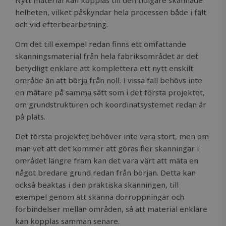
Nytt material kan kopplas till den tidigare skannade
version of
helheten, vilket påskyndar hela processen både i fält
Youtube
interface.
och vid efterbearbetning.
_gcl_au
2 months
Used by
Google LLC
4 weeks
Google
.solidcomp.com
Om det till exempel redan finns ett omfattande
AdSense f
experimen
skanningsmaterial från hela fabriksområdet är det
with
betydligt enklare att komplettera ett nytt enskilt
advertise
efficiency
område än att börja från noll. I vissa fall behövs inte
across
websites 
en mätare på samma sätt som i det första projektet,
their serv
om grundstrukturen och koordinatsystemet redan är
på plats.
Det första projektet behöver inte vara stort, men om
man vet att det kommer att göras fler skanningar i
området längre fram kan det vara värt att mäta en
något bredare grund redan från början. Detta kan
också beaktas i den praktiska skanningen, till
exempel genom att skanna dörröppningar och
förbindelser mellan områden, så att material enklare
kan kopplas samman senare.