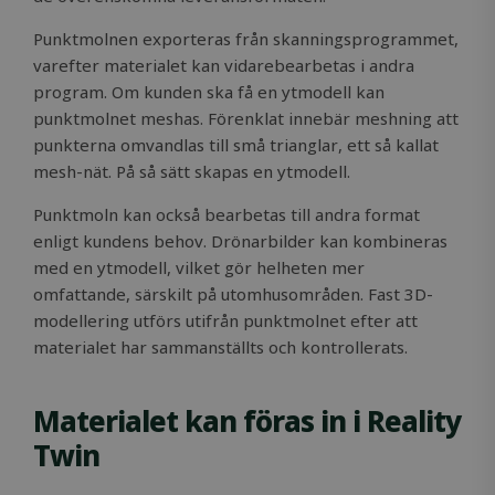
Punktmolnen exporteras från skanningsprogrammet,
varefter materialet kan vidarebearbetas i andra
Google
program. Om kunden ska få en ytmodell kan
Privacy Policy
MS0
29
Microsoft
punktmolnet meshas. Förenklat innebär meshning att
minutes
Corporation
59
.microsoft.com
punkterna omvandlas till små trianglar, ett så kallat
seconds
mesh-nät. På så sätt skapas en ytmodell.
CookieScriptConsent
1 month
CookieScript
solidcomp.com
Punktmoln kan också bearbetas till andra format
enligt kundens behov. Drönarbilder kan kombineras
med en ytmodell, vilket gör helheten mer
omfattande, särskilt på utomhusområden. Fast 3D-
modellering utförs utifrån punktmolnet efter att
materialet har sammanställts och kontrollerats.
Materialet kan föras in i Reality
VISITOR_PRIVACY_METADATA
5 months
YouTube
Twin
4 weeks
.youtube.com