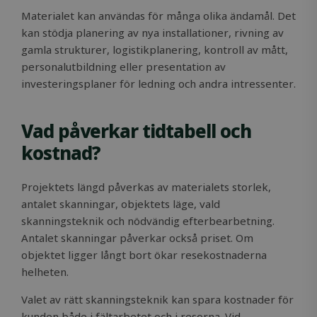
Analytics to
weeks
browsers
.microsoft.com
f
persist
visiting
Materialet kan användas för många olika ändamål. Det
in
session stat
Microsoft
y
kan stödja planering av nya installationer, rivning av
sites. The
t
_ga
1 year 1
This cookie
Google LLC
cookies a
gamla strukturer, logistikplanering, kontroll av mått,
l
month
name is
.solidcomp.com
used for
c
associated
advertisin
personalutbildning eller presentation av
s
with Google
site analyt
A
investeringsplaner för ledning och andra intressenter.
Universal
and other
fi
Analytics -
operation
th
which is a
purposes.
wi
significant
se
update to
IDE
1 year
This cooki
Vad påverkar tidtabell och
Google LLC
u
Google's
set by
.doubleclick.net
a
more
Doublecli
kostnad?
lo
commonly
and carrie
used analyti
out
service. Thi
informati
cookie is
about how
Projektets längd påverkas av materialets storlek,
used to
end user 
distinguish
antalet skanningar, objektets läge, vald
the websi
unique user
and any
skanningsteknik och nödvändig efterbearbetning.
by assigning
advertisin
randomly
that the e
Antalet skanningar påverkar också priset. Om
generated
user may 
number as 
seen befo
objektet ligger långt bort ökar resekostnaderna
client
visiting th
helheten.
identifier. It 
said websi
included in
each page
_lfa
1 year 1
Leadfeed
Liidio Oy
Valet av rätt skanningsteknik kan spara kostnader för
request in a
month
cookie col
.solidcomp.com
site and use
the behav
kunden både i fältarbetet och i resorna. Vid